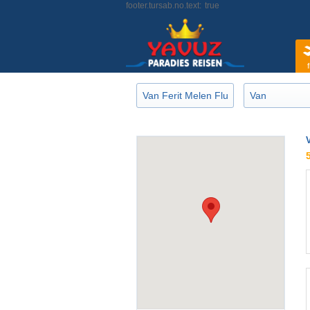
footer.tursab.no.text:
true
f