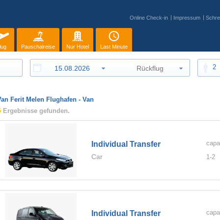
Online Check-in
Impressum
Schre
lug
Pauschalreise
Nur Hotel
Last Minute
2
Van Ferit Melen Flughafen - Van
5
Ergebnisse gefunden.
capa
Individual Transfer
Car
1-
2
capa
Individual Transfer