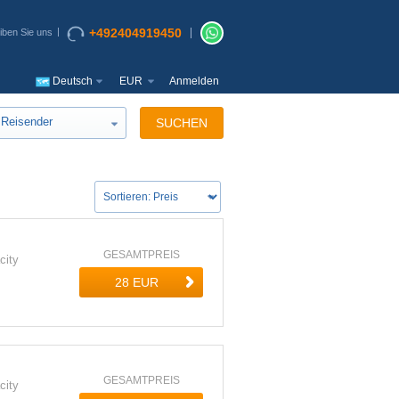
+492404919450
iben Sie uns
Deutsch
EUR
Anmelden
Reisender
SUCHEN
GESAMTPREIS
city
GESAMTPREIS
city