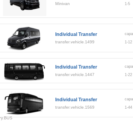
Minivan
1-
5
capa
Individual Transfer
transfer.vehicle.1499
1-
12
capa
Individual Transfer
transfer.vehicle.1447
1-
22
capa
Individual Transfer
transfer.vehicle.1569
1-
44
ory.BUS