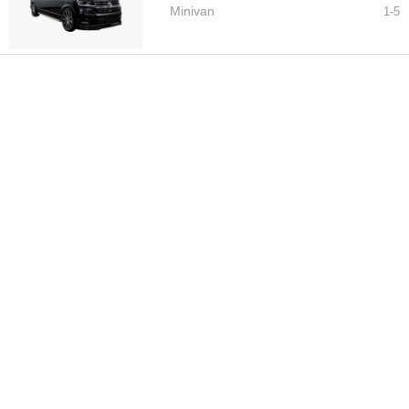
Minivan
1-
5