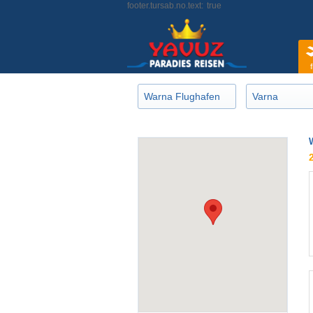
footer.tursab.no.text:
true
f