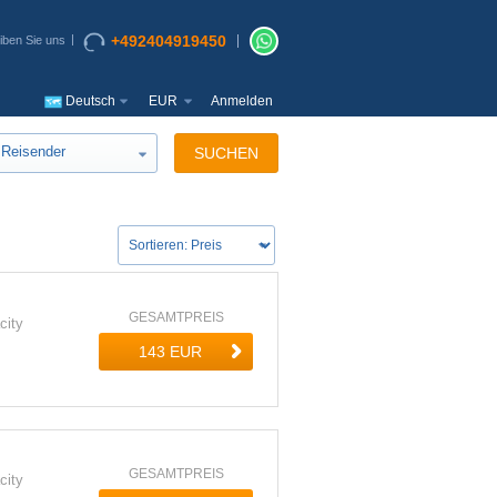
+492404919450
iben Sie uns
Deutsch
EUR
Anmelden
Reisender
SUCHEN
GESAMTPREIS
city
GESAMTPREIS
city