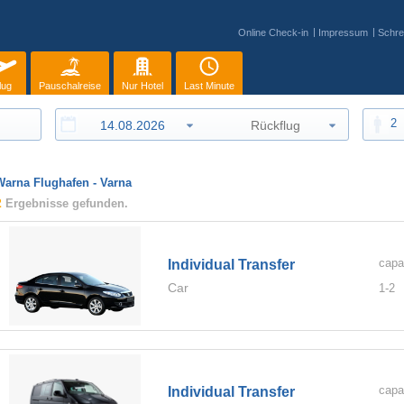
Online Check-in
Impressum
Schre
lug
Pauschalreise
Nur Hotel
Last Minute
2
Warna Flughafen - Varna
2
Ergebnisse gefunden.
capa
Individual Transfer
Car
1-
2
capa
Individual Transfer