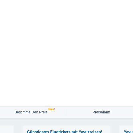
Neu!
Bestimme Den Preis
Preisalarm
Günstigstes Flugtickets mit Yavuzreisen!
Yavu