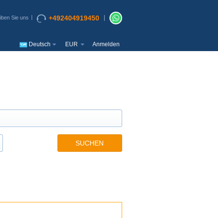
+492404919450
iben Sie uns
Deutsch
EUR
Anmelden
SUCHEN