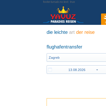
footer.tursab.no.text:
true
f
die leichte
art
der reise
flughafentransfer