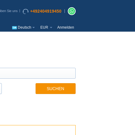
+492404919450
iben Sie uns
Deutsch
EUR
Anmelden
SUCHEN