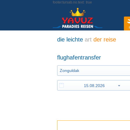
footer.tursab.no.text:
true
f
die leichte
art
der reise
flughafentransfer