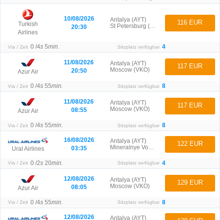
10/08/2026
Antalya (AYT)
116 EUR
Turkish
St Petersburg (LED)
20:30
Airlines
0 /
4
s
5
min.
4
Via / Zeit
Sitzplatz verfügbar
11/08/2026
Antalya (AYT)
117 EUR
Moscow (VKO)
20:50
Azur Air
0 /
4
s
55
min.
8
Via / Zeit
Sitzplatz verfügbar
11/08/2026
Antalya (AYT)
117 EUR
Moscow (VKO)
08:55
Azur Air
0 /
4
s
55
min.
8
Via / Zeit
Sitzplatz verfügbar
16/08/2026
Antalya (AYT)
122 EUR
Mineralnye Vody (MRV)
03:35
Ural Airlines
0 /
2
s
20
min.
4
Via / Zeit
Sitzplatz verfügbar
12/08/2026
Antalya (AYT)
129 EUR
Moscow (VKO)
08:05
Azur Air
0 /
4
s
55
min.
8
Via / Zeit
Sitzplatz verfügbar
12/08/2026
Antalya (AYT)