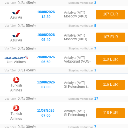
0 /
3
s
45
min.
3
Via / Zeit
Sitzplatz verfügbar
10/08/2026
Antalya (AYT)
107 EUR
Moscow (VKO)
12:30
Azur Air
0 /
4
s
55
min.
5
Via / Zeit
Sitzplatz verfügbar
10/08/2026
Antalya (AYT)
107 EUR
Moscow (VKO)
05:40
Azur Air
0 /
4
s
55
min.
7
Via / Zeit
Sitzplatz verfügbar
20/08/2026
Antalya (AYT)
110 EUR
Volgograd (VOG)
06:50
Ural Airlines
0 /
3
s
45
min.
3
Via / Zeit
Sitzplatz verfügbar
12/08/2026
Antalya (AYT)
116 EUR
Turkish
St Petersburg (LED)
07:00
Airlines
0 /
4
s
30
min.
17
Via / Zeit
Sitzplatz verfügbar
11/08/2026
Antalya (AYT)
116 EUR
Turkish
St Petersburg (LED)
07:00
Airlines
0 /
4
s
30
min.
7
Via / Zeit
Sitzplatz verfügbar