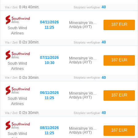
0 /
4
s
40
min.
40
Via / Zeit
Sitzplatz verfügbar
04/11/2026
Mineralnye Vody (MRV)
187 EUR
Antalya (AYT)
11:25
South Wind
Airlines
0 /
2
s
30
min.
40
Via / Zeit
Sitzplatz verfügbar
07/11/2026
Mineralnye Vody (MRV)
187 EUR
Antalya (AYT)
10:30
South Wind
Airlines
0 /
2
s
30
min.
40
Via / Zeit
Sitzplatz verfügbar
06/11/2026
Mineralnye Vody (MRV)
187 EUR
Antalya (AYT)
11:25
South Wind
Airlines
0 /
2
s
30
min.
40
Via / Zeit
Sitzplatz verfügbar
08/11/2026
Mineralnye Vody (MRV)
187 EUR
Antalya (AYT)
11:25
South Wind