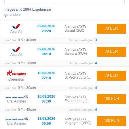
Insgesamt
2994
Ergebnisse
gefunden.
09/08/2026
Antalya (AYT)
79 EUR
Surgut (SGC)
20:20
Azur Air
0 /
7
s
40
min.
3
Via / Zeit
Sitzplatz verfügbar
09/08/2026
Antalya (AYT)
79 EUR
Samara (KUF)
04:10
Azur Air
0 /
5
s
10
min.
4
Via / Zeit
Sitzplatz verfügbar
10/08/2026
Antalya (AYT)
79 EUR
St Petersburg (LED)
22:10
Corendon
0 /
4
s
30
min.
4
Via / Zeit
Sitzplatz verfügbar
10/08/2026
Antalya (AYT)
100 EUR
Ekaterinburg (SVX)
07:30
Ural Airlines
0 /
4
s
45
min.
4
Via / Zeit
Sitzplatz verfügbar
13/08/2026
Antalya (AYT)
100 EUR
Volgograd (VOG)
06:50
Ural Airlines