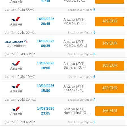
Moscow (VKO)
11:30
Azur Air
0 /
4
s
55
min.
6
Via / Zeit
Sitzplatz verfügbar
14/08/2026
Antalya (AYT)
149 EUR
Moscow (VKO)
20:45
Azur Air
0 /
4
s
55
min.
9
Via / Zeit
Sitzplatz verfügbar
14/08/2026
Antalya (AYT)
149 EUR
Moscow (DME)
09:35
Ural Airlines
0 /
4
s
50
min.
8
Via / Zeit
Sitzplatz verfügbar
13/08/2026
Antalya (AYT)
165 EUR
Samara (KUF)
10:00
Azur Air
0 /
5
s
10
min.
6
Via / Zeit
Sitzplatz verfügbar
13/08/2026
Antalya (AYT)
165 EUR
Kazan (KZN)
15:50
Azur Air
0 /
4
s
25
min.
4
Via / Zeit
Sitzplatz verfügbar
14/08/2026
Antalya (AYT)
165 EUR
Novosibirsk (OVB)
23:05
Azur Air
0 /
9
s
45
min.
3
Via / Zeit
Sitzplatz verfügbar