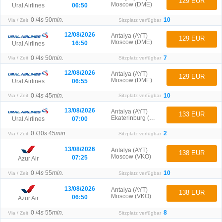
129 EUR
Moscow (DME)
06:50
Ural Airlines
0 /
4
s
50
min.
10
Via / Zeit
Sitzplatz verfügbar
12/08/2026
Antalya (AYT)
129 EUR
Moscow (DME)
16:50
Ural Airlines
0 /
4
s
50
min.
7
Via / Zeit
Sitzplatz verfügbar
12/08/2026
Antalya (AYT)
129 EUR
Moscow (DME)
06:55
Ural Airlines
0 /
4
s
45
min.
10
Via / Zeit
Sitzplatz verfügbar
13/08/2026
Antalya (AYT)
133 EUR
Ekaterinburg (SVX)
07:00
Ural Airlines
0 /
30
s
45
min.
2
Via / Zeit
Sitzplatz verfügbar
13/08/2026
Antalya (AYT)
138 EUR
Moscow (VKO)
07:25
Azur Air
0 /
4
s
55
min.
10
Via / Zeit
Sitzplatz verfügbar
13/08/2026
Antalya (AYT)
138 EUR
Moscow (VKO)
06:50
Azur Air
0 /
4
s
55
min.
8
Via / Zeit
Sitzplatz verfügbar