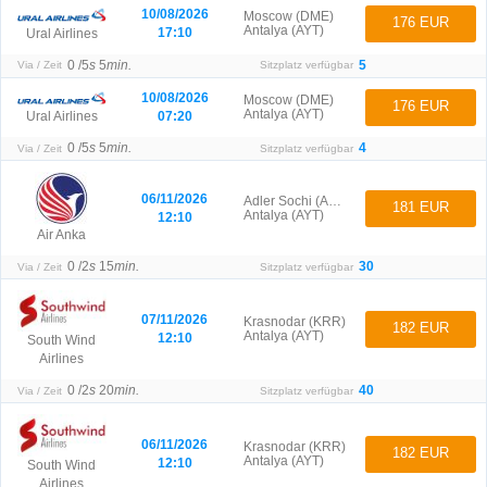
10/08/2026
Moscow (DME)
176 EUR
Antalya (AYT)
17:10
Ural Airlines
0 /
5
s
5
min.
5
Via / Zeit
Sitzplatz verfügbar
10/08/2026
Moscow (DME)
176 EUR
Antalya (AYT)
07:20
Ural Airlines
0 /
5
s
5
min.
4
Via / Zeit
Sitzplatz verfügbar
06/11/2026
Adler Sochi (AER)
181 EUR
Antalya (AYT)
12:10
Air Anka
0 /
2
s
15
min.
30
Via / Zeit
Sitzplatz verfügbar
07/11/2026
Krasnodar (KRR)
182 EUR
Antalya (AYT)
12:10
South Wind
Airlines
0 /
2
s
20
min.
40
Via / Zeit
Sitzplatz verfügbar
06/11/2026
Krasnodar (KRR)
182 EUR
Antalya (AYT)
12:10
South Wind
Airlines