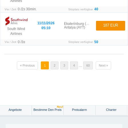
Airlines
0 /
2
s
30
min.
40
Via / Zeit
Sitzplatz verfügbar
11/11/2026
Ekaterinburg (SVX)
187 EUR
Antalya (AYT)
05:10
South Wind
Airlines
0 /
3
s
50
Via / Zeit
Sitzplatz verfügbar
...
« Previous
1
2
3
4
60
Next »
Neu!
Angebote
Bestimme Den Preis
Preisalarm
Charter