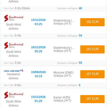
Airlines
0 /
2
s
20
min.
40
Via / Zeit
Sitzplatz verfügbar
15/11/2026
Ekaterinburg (SVX)
182 EUR
Antalya (AYT)
03:25
South Wind
Airlines
0 /
3
s
50
Via / Zeit
Sitzplatz verfügbar
16/11/2026
Ekaterinburg (SVX)
182 EUR
Antalya (AYT)
05:20
South Wind
Airlines
0 /
3
s
50
Via / Zeit
Sitzplatz verfügbar
10/08/2026
Moscow (DME)
187 EUR
Nordwind
Antalya (AYT)
10:15
Airlines
0 /
5
s
5
Via / Zeit
Sitzplatz verfügbar
15/11/2026
Kazan (KZN)
187 EUR
Antalya (AYT)
01:20
South Wind
Airlines