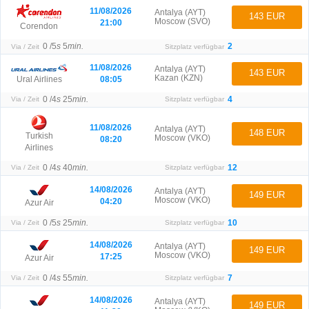
11/08/2026
Antalya (AYT)
143 EUR
Moscow (SVO)
21:00
Corendon
0 /
5
s
5
min.
2
Via / Zeit
Sitzplatz verfügbar
11/08/2026
Antalya (AYT)
143 EUR
Kazan (KZN)
08:05
Ural Airlines
0 /
4
s
25
min.
4
Via / Zeit
Sitzplatz verfügbar
11/08/2026
Antalya (AYT)
148 EUR
Turkish
Moscow (VKO)
08:20
Airlines
0 /
4
s
40
min.
12
Via / Zeit
Sitzplatz verfügbar
14/08/2026
Antalya (AYT)
149 EUR
Moscow (VKO)
04:20
Azur Air
0 /
5
s
25
min.
10
Via / Zeit
Sitzplatz verfügbar
14/08/2026
Antalya (AYT)
149 EUR
Moscow (VKO)
17:25
Azur Air
0 /
4
s
55
min.
7
Via / Zeit
Sitzplatz verfügbar
14/08/2026
Antalya (AYT)
149 EUR