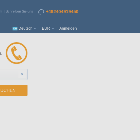
+492404919450
um
Schreiben Sie uns
Deutsch
EUR
Anmelden
.
×
SUCHEN