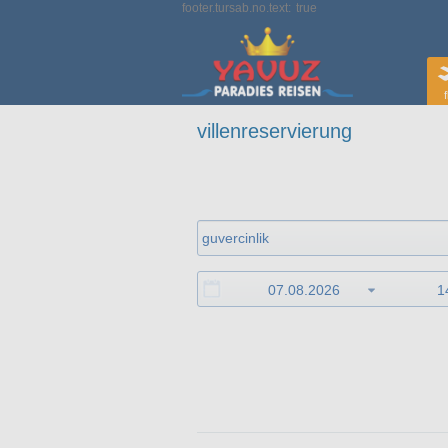
footer.tursab.no.text:
true
f
villenreservierung