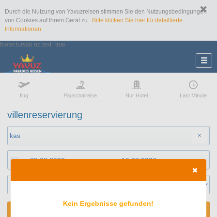
Durch die Nutzung von Yavuzreisen stimmen Sie den Nutzungsbedingungen
von Cookies auf Ihrem Gerät zu.
Bitte klicken Sie hier für detaillierte
Informationen.
footer.tursab.no.text:
true
flug
Pauschalreise
Nur Hotel
Last Minute
villenreservierung
×
Kein Ergebnisse gefunden!
SUCHEN