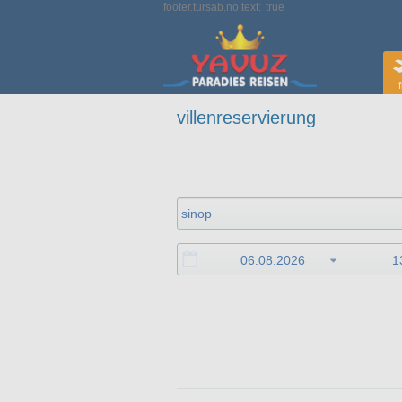
footer.tursab.no.text:
true
f
villenreservierung