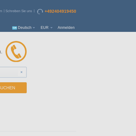
+492404919450
um
Schreiben Sie uns
Deutsch
EUR
Anmelden
.
×
SUCHEN